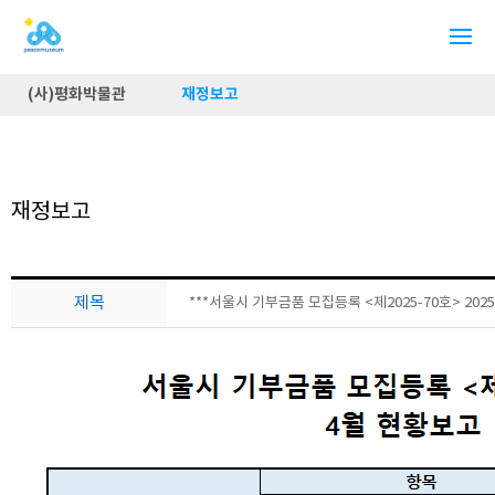
(사)평화박물관
재정보고
재정보고
제목
***서울시 기부금품 모집등록 <제2025-70호> 202