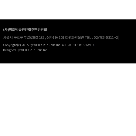
(사)평화박물관건립추진위원회
서울시 구로구 부일로9길 135, 상가1동 101호 평화박물관
TEL : 02)735-5811~2 |
Copyright(c) 2015 By WEB's REpublic Inc. ALL RIGHTS RESERVED
.
Designed By WEB's REpublic Inc.