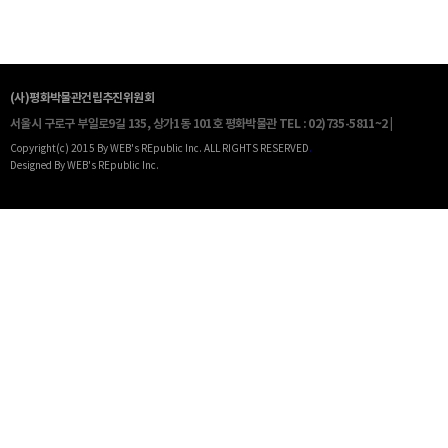
(사)평화박물관건립추진위원회
서울시 구로구 부일로9길 135, 상가1동 101호 평화박물관
TEL : 02)735-5811~2 |
Copyright(c) 2015 By WEB's REpublic Inc. ALL RIGHTS RESERVED
.
Designed By WEB's REpublic Inc.