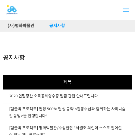
(사)평화박물관
공지사항
공지사항
제목
2020 연말정산 소득공제영수증 발급 관련 안내드립니다.
[텀블벅 프로젝트] 펀딩 500% 달성 공약 <김동수님과 함께하는 사려니숲
길 탐방>을 진행합니다!
[텀블벅 프로젝트] 평화박물관/수상한집 "세월호 의인이 스스로 일어설