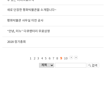
수 있는 미니크로스백"
새로 단장한 평화박물관을 소개합니다~
평화박물관 사무실 이전 공사
“안녕, 미누” 다큐멘터리 무료상영
2020 정기총회
9
1
2
3
4
5
6
7
8
10